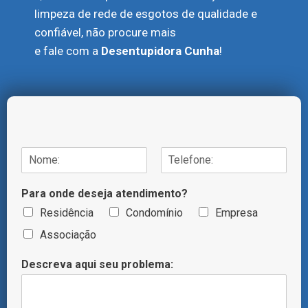
limpeza de rede de esgotos de qualidade e
confiável, não procure mais
e fale com a
Desentupidora Cunha
!
N
o
N
S
m
o
o
Para onde deseja atendimento?
e
m
b
/
e
r
Residência
Condomínio
Empresa
T
e
n
Associação
e
o
l
m
e
Descreva aqui seu problema:
e
f
o
n