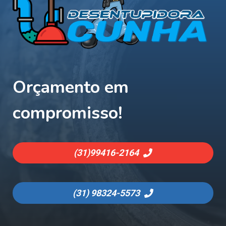
Orçamento em
compromisso!
(31)
99416-2164
(31)
98324-5573