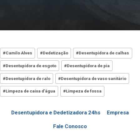
Tags
#
Camilo Alves
#
Dedetização
#
Desentupidora de calhas
do
#
Desentupidora de esgoto
#
Desentupidora de pia
Post:
#
Desentupidora de ralo
#
Desentupidora de vaso sanitário
#
Limpeza de caixa d'água
#
Limpeza de fossa
Desentupidora e Dedetizadora 24hs
Empresa
Fale Conosco