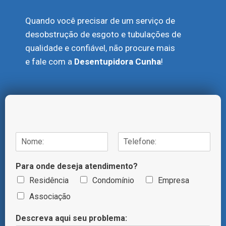
Quando você precisar de um serviço de
desobstrução de esgoto e tubulações de
qualidade e confiável, não procure mais
e fale com a
Desentupidora Cunha
!
N
o
N
S
m
o
o
Para onde deseja atendimento?
e
m
b
/
e
r
Residência
Condomínio
Empresa
T
e
n
Associação
e
o
l
m
e
Descreva aqui seu problema:
e