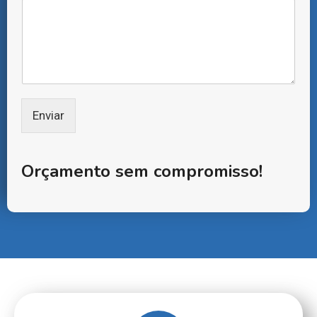
f
o
n
e
*
Enviar
Orçamento sem compromisso!