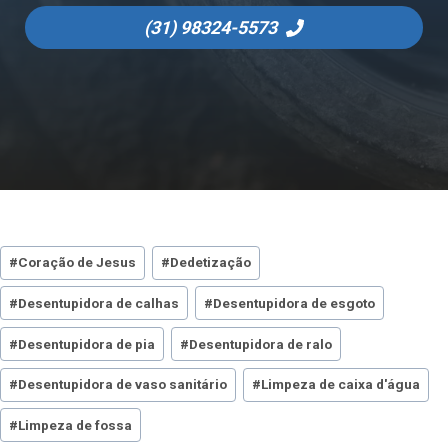
(31)
98324-5573
Tags
#
Coração de Jesus
#
Dedetização
do
#
Desentupidora de calhas
#
Desentupidora de esgoto
Post:
#
Desentupidora de pia
#
Desentupidora de ralo
#
Desentupidora de vaso sanitário
#
Limpeza de caixa d'água
#
Limpeza de fossa