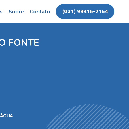
(031) 99416-2164
s
Sobre
Contato
O FONTE
’ÁGUA