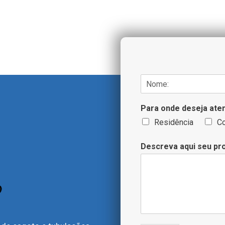
N
o
N
m
o
Para onde deseja ate
e
m
/
e
Residência
C
T
e
Descreva aqui seu pr
l
e
f
o
n
e
*