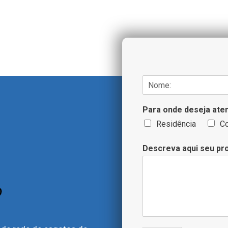
N
o
N
m
o
Para onde deseja ate
e
m
/
e
Residência
C
T
e
Descreva aqui seu pr
l
e
f
o
n
e
*