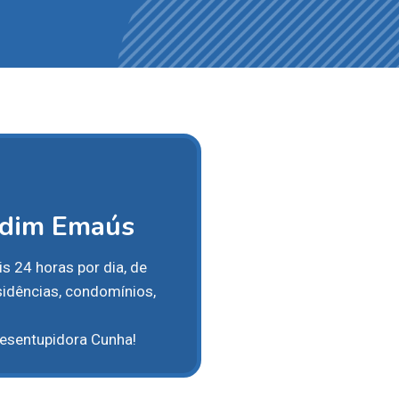
rdim Emaús
s 24 horas por dia, de
idências, condomínios,
esentupidora Cunha!