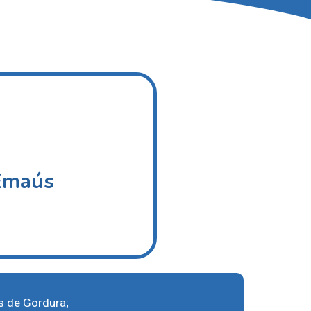
 Emaús
 de Gordura;