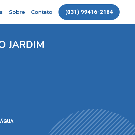
(031) 99416-2164
s
Sobre
Contato
O JARDIM
’ÁGUA