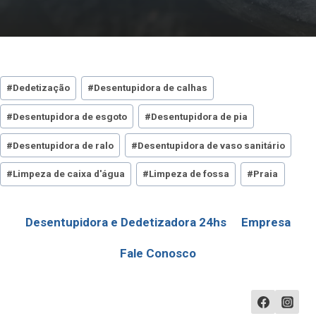
Tags
#
Dedetização
#
Desentupidora de calhas
do
#
Desentupidora de esgoto
#
Desentupidora de pia
Post:
#
Desentupidora de ralo
#
Desentupidora de vaso sanitário
#
Limpeza de caixa d'água
#
Limpeza de fossa
#
Praia
Desentupidora e Dedetizadora 24hs
Empresa
Fale Conosco