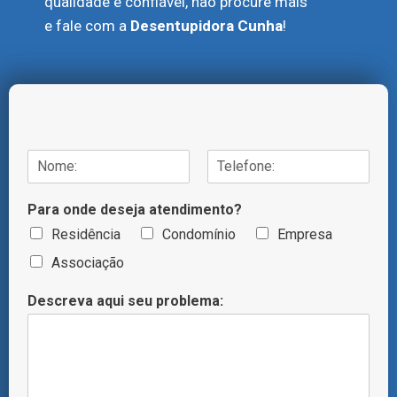
qualidade e confiável, não procure mais
e fale com a
Desentupidora Cunha
!
N
o
N
S
m
o
o
Para onde deseja atendimento?
e
m
b
/
e
r
Residência
Condomínio
Empresa
T
e
n
Associação
e
o
l
m
e
Descreva aqui seu problema:
e
f
o
n
e
*