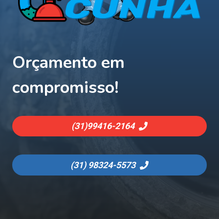
Orçamento em
compromisso!
(31)
99416-2164
(31)
98324-5573