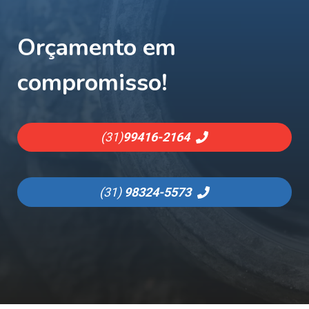
Orçamento em
compromisso!
(31)
99416-2164
(31)
98324-5573