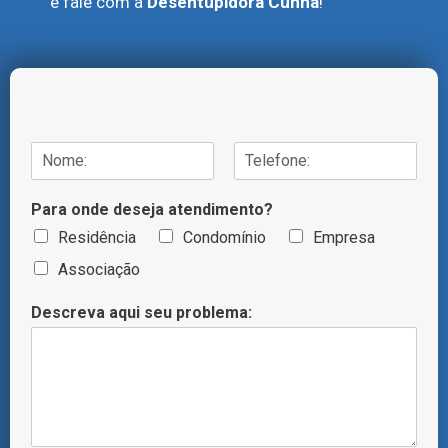
e fale com a
Desentupidora Cunha
!
N
o
N
S
m
o
o
Para onde deseja atendimento?
e
m
b
/
e
r
Residência
Condomínio
Empresa
T
e
n
Associação
e
o
l
m
e
Descreva aqui seu problema:
e
f
o
n
e
*