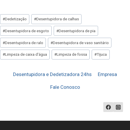
Tags
#
Dedetização
#
Desentupidora de calhas
do
#
Desentupidora de esgoto
#
Desentupidora de pia
Post:
#
Desentupidora de ralo
#
Desentupidora de vaso sanitário
#
Limpeza de caixa d'água
#
Limpeza de fossa
#
Tijuca
Desentupidora e Dedetizadora 24hs
Empresa
Fale Conosco