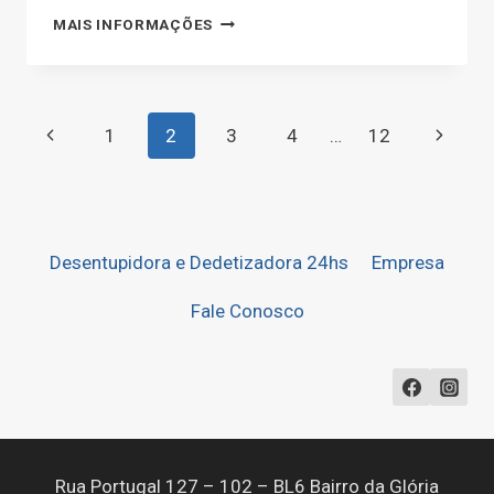
DESENTUPIDORA
MAIS INFORMAÇÕES
NO
TRÊS
BARRAS
Navegação
Página
Página
1
2
3
4
…
12
da
Anterior
Seguint
Página
Desentupidora e Dedetizadora 24hs
Empresa
Fale Conosco
Rua Portugal 127 – 102 – BL6 Bairro da Glória