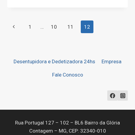
NO
PEDRA
AZUL
Navegação
Página
1
…
10
11
12
da
Anterior
Página
Desentupidora e Dedetizadora 24hs
Empresa
Fale Conosco
Rua Portugal 127 – 102 – BL6 Bairro da Glória
Contagem – MG, CEP: 32340-010